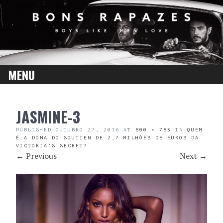
MENU
SKIP
JASMINE-3
TO
CONTENT
PUBLISHED
OUTUBRO 27, 2016
AT
800 × 783
IN
QUEM
É A DONA DO SOUTIEN DE 2,7 MILHÕES DE EUROS DA
VICTORIA’S SECRET?
←
Previous
Next
→