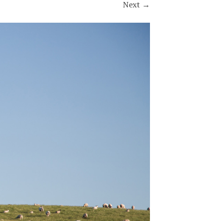
Next
→