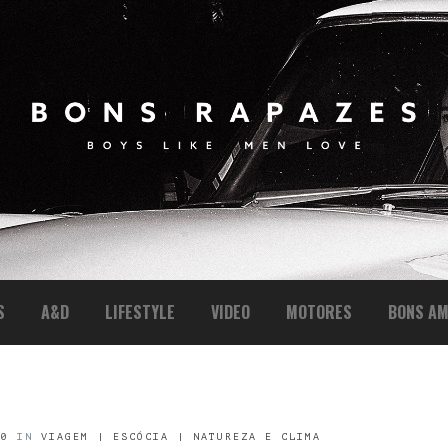
S
A&D
LIFESTYLE
VIDEO
MOTORES
BONS AM
00
IN
VIAGEM | ESCÓCIA | NATUREZA E CLIMA