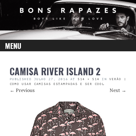
MENU
SKIP
CAMISA RIVER ISLAND 2
TO
CONTENT
PUBLISHED
JULHO 27, 2016
AT
514 × 514
IN
VERÃO |
COMO USAR CAMISAS ESTAMPADAS E SER COOL
←
Previous
Next
→