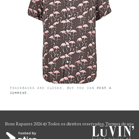
TRACKBACKS ARE CLOSED, BUT YOU CAN
POST A
COMMENT
.
Bons Rapazes
2026 © Todos os direitos reservados.
Termos de uso