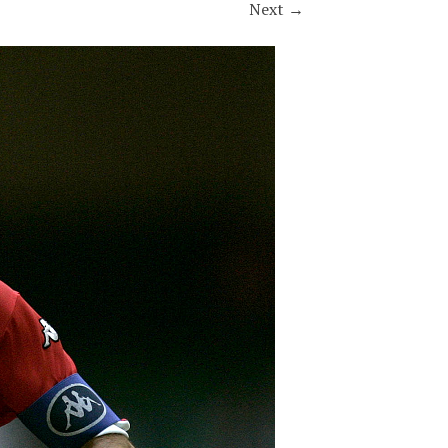
Next
→