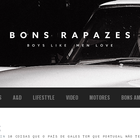
S
A&D
LIFESTYLE
VIDEO
MOTORES
BONS AM
S
IN
10 COISAS QUE O PAÍS DE GALES TEM QUE PORTUGAL NÃO T