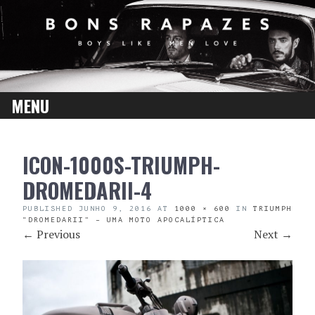
MENU
SKIP
ICON-1000S-TRIUMPH-
TO
CONTENT
DROMEDARII-4
PUBLISHED
JUNHO 9, 2016
AT
1000 × 600
IN
TRIUMPH
“DROMEDARII” – UMA MOTO APOCALÍPTICA
←
Previous
Next
→