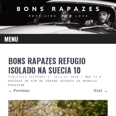
MENU
SKIP
BONS RAPAZES REFUGIO
TO
CONTENT
ISOLADO NA SUECIA 10
PUBLISHED
SETEMBRO 4, 2015
AT
1028 × 800
IN
O
REFÚGIO DE FIM DE SEMANA SECRETO DA MONOCLE
MAGAZINE
←
Previous
Next
→