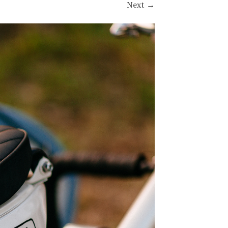
Next
→